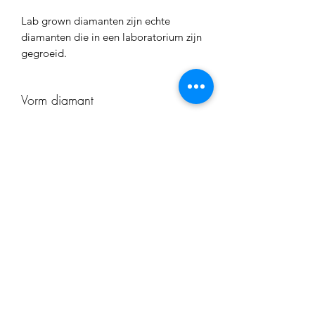
Lab grown diamanten zijn echte
diamanten die in een laboratorium zijn
gegroeid.
Vorm diamant
peervorm
CH nummer
CH135281
Juwelier Cardi
info@juweliercardi.be
+32 14 23 74 16