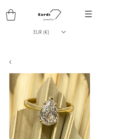
EUR (€)