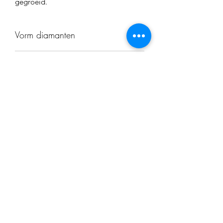
gegroeid.
Vorm diamanten
Briljant geslepen
CH nummer
CH134268
Juwelier Cardi
info@juweliercardi.be
+32 14 23 74 16
Grote Markt 27
2200 Herentals