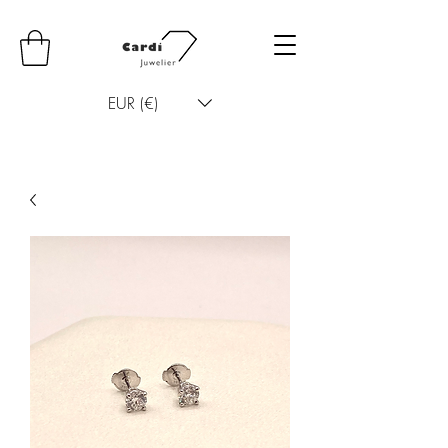
EUR (€)