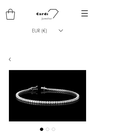
EUR (€)