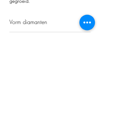
gegroeid.
Vorm diamanten
Briljant geslepen
CH nummer
CH134137
Juwelier Cardi
info@juweliercardi.be
+32 14 23 74 16
Grote Markt 27
2200 Herentals