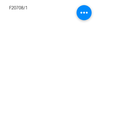
F20708/1
CH nummer
CH135514
Juwelier Cardi
info@juweliercardi.be
+32 14 23 74 16
Grote Markt 27
2200 Herentals