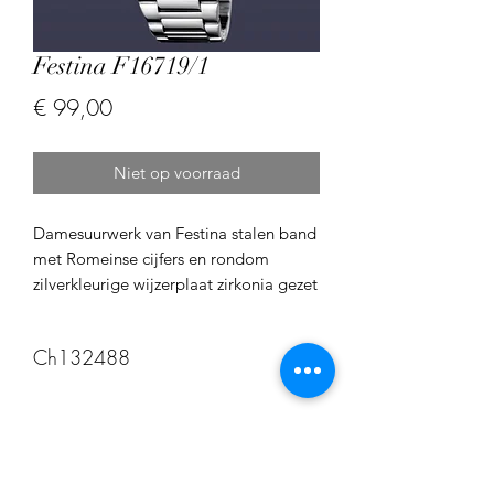
Festina F16719/1
Prijs
€ 99,00
Niet op voorraad
Damesuurwerk van Festina stalen band
met Romeinse cijfers en rondom
zilverkleurige wijzerplaat zirkonia gezet
Ch132488
Ch132488