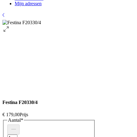
Mijn adressen
Festina F20330/4
€ 179,00
Prijs
Aantal
*