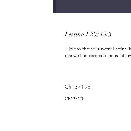
Festina F20519/3
Tijdloos chrono uurwerk Festina-10
blauwe fluorescerend index -blau
Ch137198
Ch137198