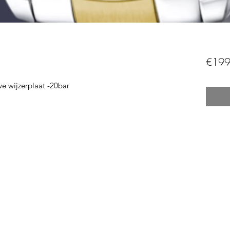
€199
we wijzerplaat -20bar