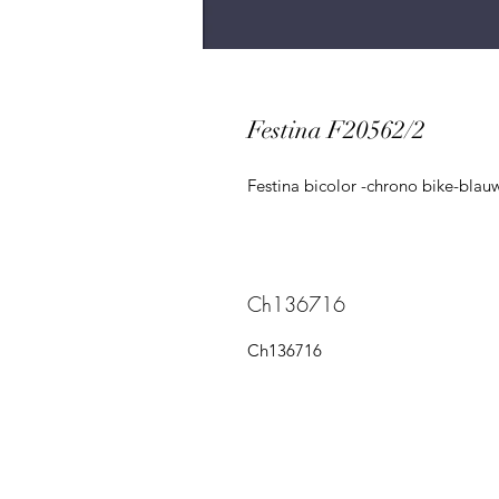
Festina F20562/2
Festina bicolor -chrono bike-blau
Ch136716
Ch136716