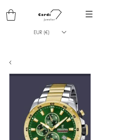
EUR (€)