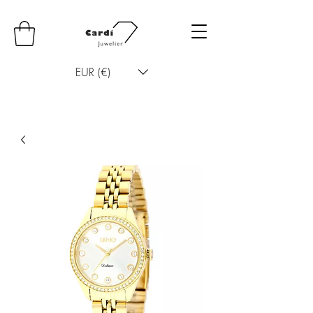
EUR (€)