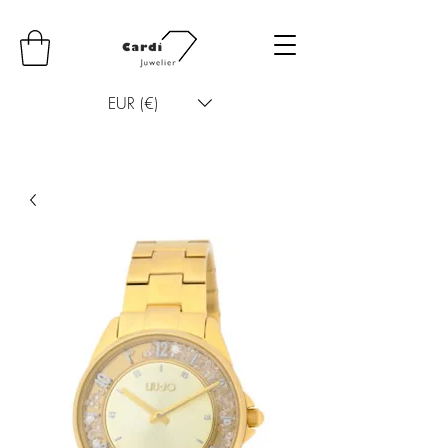
EUR (€)