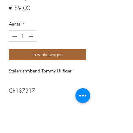
Prijs
€ 89,00
Aantal
*
In winkelwagen
Stalen armband Tommy Hilfiger
Ch137317
Ch137317
Juwelier Cardi