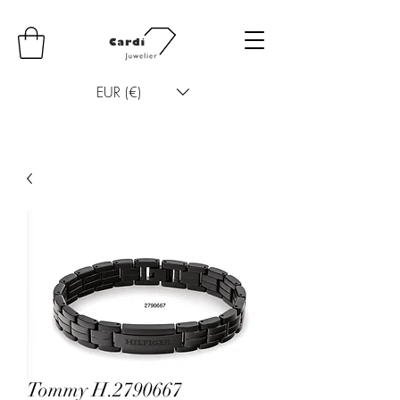
EUR (€)
Tommy H.2790667