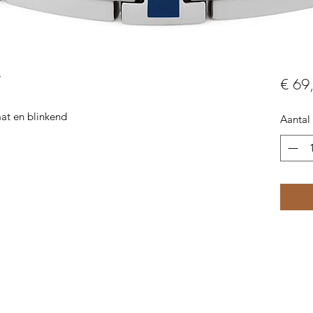
7
€ 69
at en blinkend
Aantal