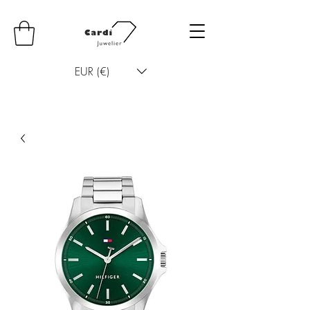
EUR (€)